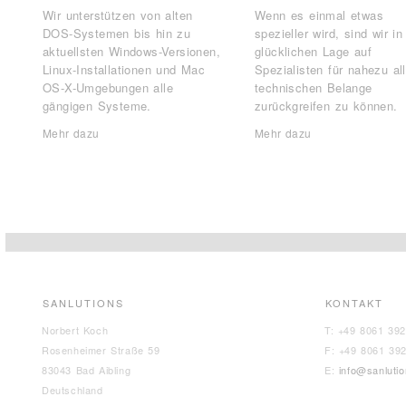
Wir unterstützen von alten
Wenn es einmal etwas
DOS-Systemen bis hin zu
spezieller wird, sind wir in
aktuellsten Windows-Versionen,
glücklichen Lage auf
Linux-Installationen und Mac
Spezialisten für nahezu all
OS-X-Umgebungen alle
technischen Belange
gängigen Systeme.
zurückgreifen zu können.
Mehr dazu
Mehr dazu
SANLUTIONS
KONTAKT
Norbert Koch
T: +49 8061 39
Rosenheimer Straße 59
F: +49 8061 39
83043 Bad Aibling
E:
info@sanluti
Deutschland